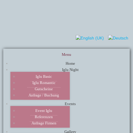
Menu
Home
Iglu Night
Iglu Basic
Iglu Romantic
Gutscheine
Anfrage / Buchung
Events
Event Iglu
Referenzen
Anfrage Firmen
Gallery