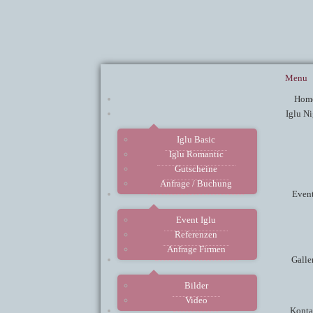
Menu
Hom
Iglu Ni
Iglu Basic
Iglu Romantic
Gutscheine
Anfrage / Buchung
Even
Event Iglu
Referenzen
Anfrage Firmen
Galle
Bilder
Video
Konta