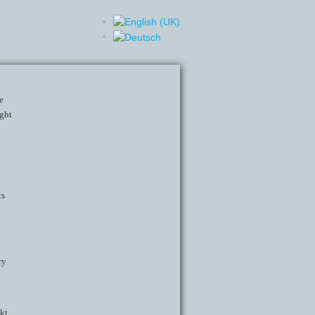
e
ght
ts
ry
kt